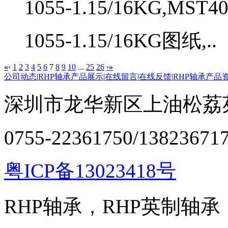
1055-1.15/16KG,MST4
1055-1.15/16KG图纸,..
«
‹
1
2
3
4
5
6
7
8
9
10
...
25
26
›
»
公司动态
|
RHP轴承产品展示
|
在线留言
|
在线反馈
|
RHP轴承产品
深圳市龙华新区上油松荔苑
0755-22361750/13823671
粤ICP备13023418号
RHP轴承，RHP英制轴承