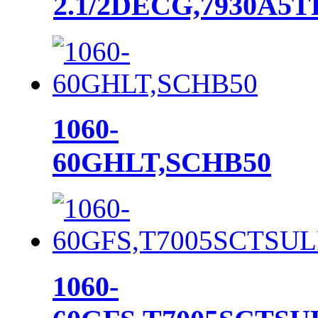
2.1/2DECG,7930A5
1060-
60GHLT,SCHB50
1060-