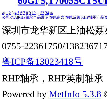
60GFS,T7005SCTSU
«
‹
1
2
3
4
5
6
7
8
9
10
...
33
34
›
»
公司动态
|
RHP轴承产品展示
|
在线留言
|
在线反馈
|
RHP轴承产品
深圳市龙华新区上油松荔苑
0755-22361750/13823671
粤ICP备13023418号
RHP轴承，RHP英制轴承
Powered by
MetInfo 5.3.8
©